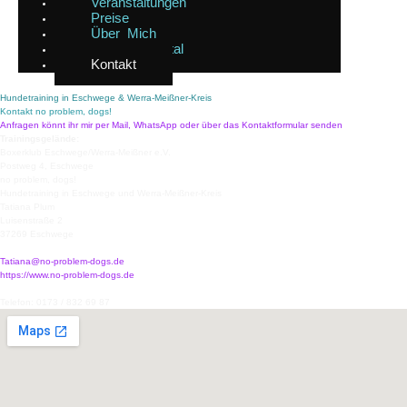
Veranstaltungen
Preise
Über Mich
Buchungsportal
Kontakt
Hundetraining in Eschwege & Werra-Meißner-Kreis
Kontakt no problem, dogs!
Anfragen könnt ihr mir per Mail, WhatsApp oder über das Kontaktformular senden
Trainingsgelände:
Boxerklub Eschwege/Werra-Meißner e.V.
Postweg 4, Eschwege
no problem, dogs!
Hundetraining in Eschwege und Werra-Meißner-Kreis
Tatiana Plum
Luisenstraße 2
37269
Eschwege
Tatiana@no-problem-dogs.de
https://www.no-problem-dogs.de
Telefon:
0173 / 832 69 87