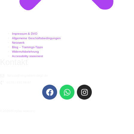
Impressum & DVO
Allgemeine Geschäftsbedingungen
Netzwerk
Blog – Trainings-Tipps
Widerrufsbelehrung
Accessibility statement
Kontakt
Tatiana@no-problem-dogs.de
0173 / 832 69 87
© 2026All rights reserved