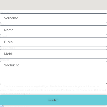
Vorname
Name
E-Mail
Telefon Mobil
Nachricht
Bist du einverstanden in unregelmäßigen Abständen über neue Angebote informiert zu
werden? Keine Angst, auch ich möchte kein übervolles Postfach nur mit Newslettern. Daher wird
es eher selten einen geben.
Senden