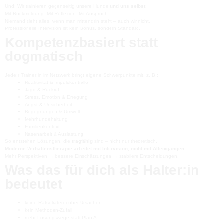
Und: Wir trainieren gegenseitig unsere Hunde
und uns selbst
.
Mit Rückmeldung. Mit Reflexion. Mit Anspruch.
Niemand sieht alles, wenn man mittendrin steht – auch wir nicht.
Professionelle Intervision ist kein Bonus, sondern Standard.
Kompetenzbasiert statt
dogmatisch
Jede:r Trainer:in im Netzwerk bringt eigene Schwerpunkte mit, z. B.:
Reaktivität & Impulskontrolle
Jagd & Rückruf
Stress, Emotion & Erregung
Angst & Unsicherheit
Begegnungen & Umwelt
Mehrhundehaltung
Familienkontext
Nasenarbeit & Auslastung
So entstehen Lösungen, die
tragfähig
sind – nicht nur theoretisch.
Moderne Verhaltenstherapie arbeitet mit Intervision, nicht mit Alleingängen.
Mehr Perspektiven → bessere Einschätzungen → stabilere Entscheidungen.
Was das für dich als Halter:in
bedeutet
keine Rätselraterei über Ursachen
kein Methoden-Zufall
mehr Lösungswege statt Plan A