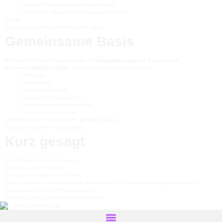
bessere Entscheidungen für den Alltag
Sicherheit, dass du nicht „irgendwas“ buchst
Und ja:
Du bist mit „speziellen Hunden“ nicht allein.
Gemeinsame Basis
Wir wurden bei einer
renommierten Verhaltenstherapeutin & Trainerin mit
wissenschaftlichem Fokus
ausgebildet und teilen Standards in:
Ethologie
Lerntheorie
Verhaltenstherapie
Didaktik & Trainingslehre
Mensch-Hund-Kommunikation
Professionalität & Ethik
Unterschiedliche Schwerpunkte, gleiche Sprache.
Das schafft Klarheit – und Qualität.
Kurz gesagt
Fachlichkeit braucht Austausch.
Training braucht Reflexion.
Und Teams profitieren von Teams.
Wenn du wissen möchtest, welche Kompetenzen im Netzwerk verfügbar sind oder ob
Kolleg:innen in deiner Region arbeiten:
Meld dich gern – ich stelle den Kontakt her.