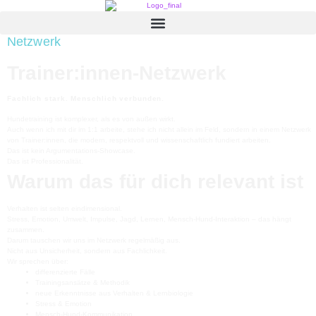
Netzwerk
Trainer:innen-Netzwerk
Fachlich stark. Menschlich verbunden.
Hundetraining ist komplexer, als es von außen wirkt.
Auch wenn ich mit dir im 1:1 arbeite, stehe ich nicht allein im Feld, sondern in einem Netzwerk
von Trainer:innen, die modern, respektvoll und wissenschaftlich fundiert arbeiten.
Das ist kein Argumentations-Showcase.
Das ist Professionalität.
Warum das für dich relevant ist
Verhalten ist selten eindimensional.
Stress, Emotion, Umwelt, Impulse, Jagd, Lernen, Mensch-Hund-Interaktion – das hängt
zusammen.
Darum tauschen wir uns im Netzwerk regelmäßig aus.
Nicht aus Unsicherheit, sondern aus Fachlichkeit.
Wir sprechen über:
differenzierte Fälle
Trainingsansätze & Methodik
neue Erkenntnisse aus Verhalten & Lernbiologie
Stress & Emotion
Mensch-Hund-Kommunikation